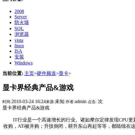
2008
Server
防火墙
SQL
浏览器
vista
linux
ISA
安装
Windows
当前位置:
主页
>
硬件频道
>
显卡
>
显卡界经典产品&游戏
2010-03-24 16:24
未知
admin
次
时间:
来源:
作者:
点击:
显卡界经典产品&游戏
IT行业是一个高速增长的行业。诸如摩尔定律发现CPU更新
收购，ATi被并购；升技倒闭，耕升东山再起等等，都陆续在