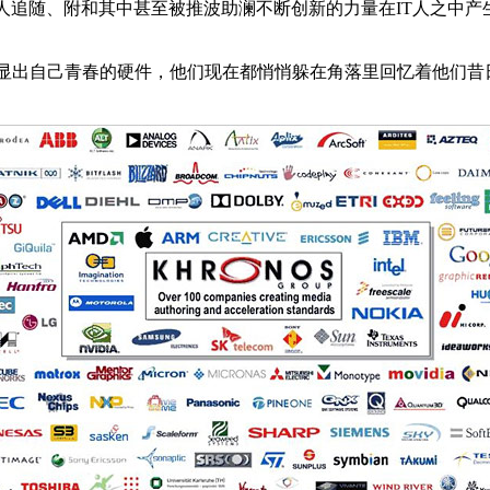
追随、附和其中甚至被推波助澜不断创新的力量在IT人之中产
出自己青春的硬件，他们现在都悄悄躲在角落里回忆着他们昔日