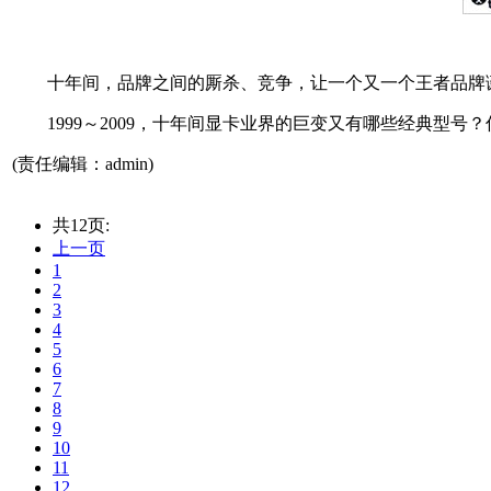
十年间，品牌之间的厮杀、竞争，让一个又一个王者品牌诞
1999～2009，十年间显卡业界的巨变又有哪些经典型号
(责任编辑：admin)
共12页:
上一页
1
2
3
4
5
6
7
8
9
10
11
12