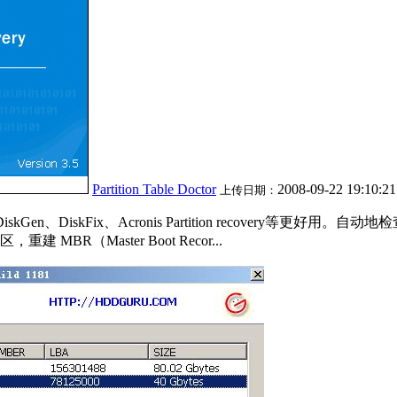
Partition Table Doctor
2008-09-22 19:10:2
上传日期：
000、DiskGen、DiskFix、Acronis Partition reco
（Master Boot Recor...