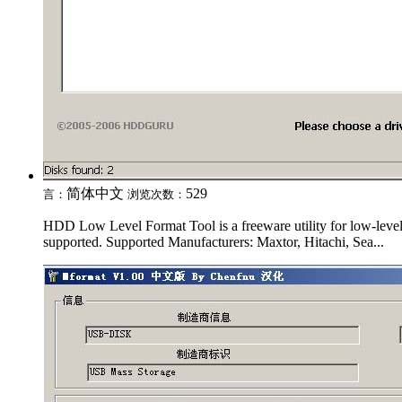
简体中文
529
言：
浏览次数：
HDD Low Level Format Tool is a freeware utility for low-lev
supported. Supported Manufacturers: Maxtor, Hitachi, Sea...