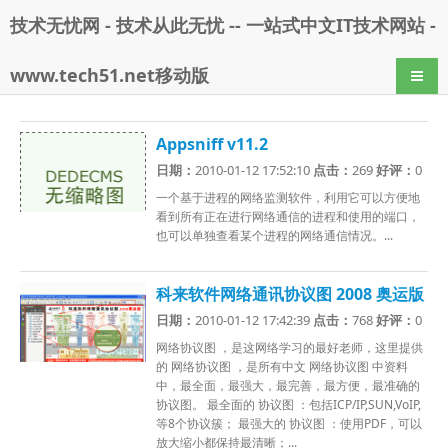
技术无忧网 - 技术从此无忧 -- 一站式中文IT技术网站 -
www.tech51.net移动版
导航
Appsniff v11.2
日期：
2010-01-12 17:52:10
点击：
269
好评：
0
一个基于进程的网络监测软件，利用它可以方便地
看到所有正在进行网络通信的进程和使用的端口，
也可以单独查看某个进程的网络通信情况。...
科来软件网络通讯协议图 2008 奥运版
日期：
2010-01-12 17:42:39
点击：
768
好评：
0
网络协议图 ，是这网络学习的最好老师，这里提供
的 网络协议图 ，是所有中文 网络协议图 中资料
中，最全面，最强大，最完善，最方便，最准确的
协议图。 最全面的 协议图 ：包括ICP/IP,SUN,VoIP,
等8个协议簇； 最强大的 协议图 ：使用PDF，可以
放大缩小都保持最清晰；...