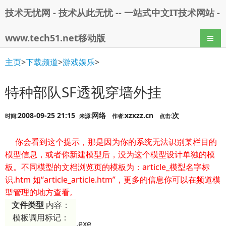
技术无忧网 - 技术从此无忧 -- 一站式中文IT技术网站 -
www.tech51.net移动版
导航
主页
>
下载频道
>
游戏娱乐
>
特种部队SF透视穿墙外挂
2008-09-25 21:15
网络
xzxzz.cn
次
时间:
来源:
作者:
点击:
你会看到这个提示，那是因为你的系统无法识别某栏目的
模型信息，或者你新建模型后，没为这个模型设计单独的模
板。不同模型的文档浏览页的模板为：article_模型名字标
识.htm 如“article_article.htm”，更多的信息你可以在频道模
型管理的地方查看。
文件类型
内容：
模板调用标记：
.exe