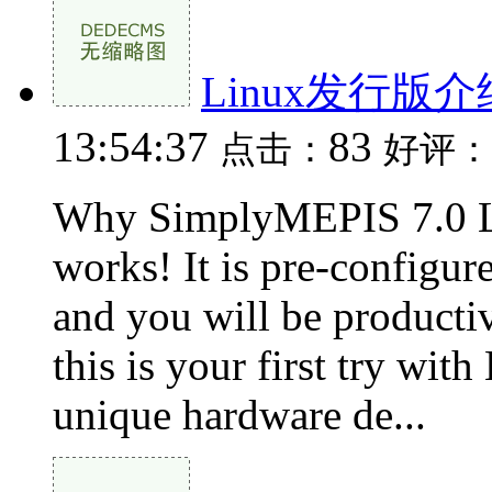
Linux发行版介
13:54:37
83
点击：
好评：
Why SimplyMEPIS 7.0 L
works! It is pre-configure
and you will be productiv
this is your first try wi
unique hardware de...