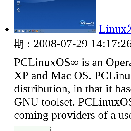
Linu
2008-07-29 14:17:2
期：
PCLinuxOS∞ is an Operat
XP and Mac OS. PCLinu
distribution, in that it b
GNU toolset. PCLinuxOS 
coming providers of a user